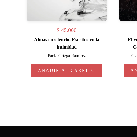
$
45.000
Almas en silencio. Escritos en la
El v
intimidad
C
Paola Ortega Ramírez
Cla
AÑADIR AL CARRITO
A