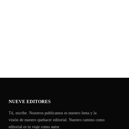
Joan Camilo Bolaños Calderón
AÑADIR AL CARRITO
NUEVE EDITORES
Tú, escribe. Nosotros publicamos es nuestro lema y la
visión de nuestro quehacer editorial. Nuestro camino como
editorial es tu viaje como autor.