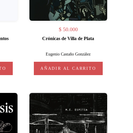
$
50.000
entos
Crónicas de Villa de Plata
Eugenio Castaño González
TO
AÑADIR AL CARRITO