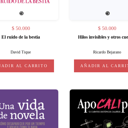
$
50.000
$
50.000
El ruido de la bestia
Hilos invisibles y otros cu
David Tique
Ricardo Bejarano
ÑADIR AL CARRITO
AÑADIR AL CARRI