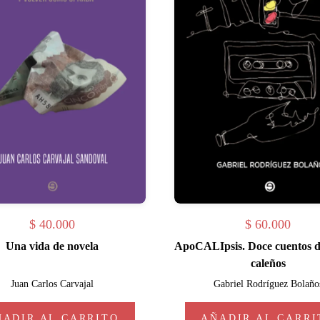
$
40.000
$
60.000
Una vida de novela
ApoCALIpsis. Doce cuentos d
caleños
Juan Carlos Carvajal
Gabriel Rodríguez Bolaño
ÑADIR AL CARRITO
AÑADIR AL CARRI