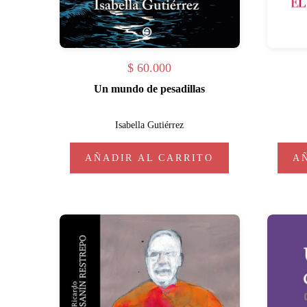
$
60.000
Un mundo de pesadillas
Isabella Gutiérrez
AÑADIR AL CARRITO
A