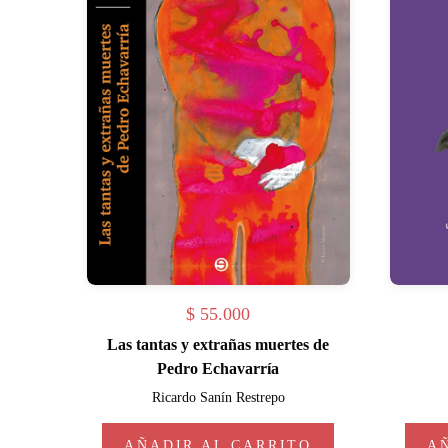
$
55.000
Las tantas y extrañas muertes de
Pedro Echavarría
Ricardo Sanín Restrepo
AÑADIR AL CARRITO
A