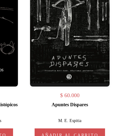
$
60.000
istópicos
Apuntes Dispares
s
M. E. Espitia
TO
AÑADIR AL CARRITO